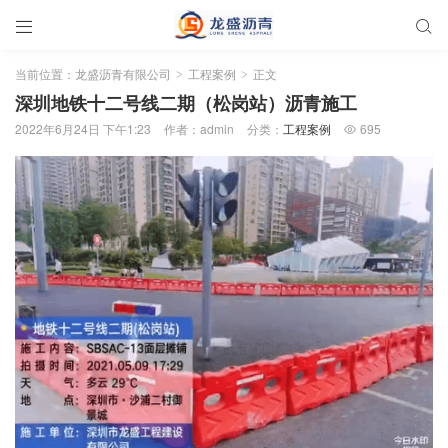


当前位置：
龙盛沥青有限公司
工程案例
正文
>
>
深圳地铁十二号线二期（松岗站）沥青施工
2022年6月24日 下午1:23
作者：admin
分类：
工程案例
695
