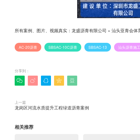
所有案例、图片、视频真实：
龙盛沥青有限公司
»
汕头亚青会体
AC-20沥青
SBSAC-10C沥青
SBSAC-13
汕头沥青施
分享到：





上一篇
龙岗区河流水质提升工程绿道沥青案例
相关推荐