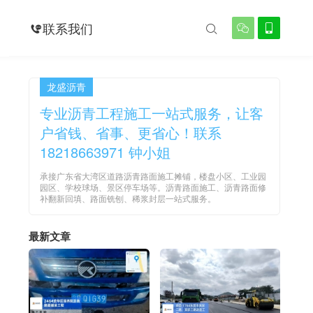
例
联系我们




龙盛沥青
专业沥青工程施工一站式服务，让客
户省钱、省事、更省心！联系
18218663971 钟小姐
承接广东省大湾区道路沥青路面施工摊铺，楼盘小区、工业园
园区、学校球场、景区停车场等。沥青路面施工、沥青路面修
补翻新回填、路面铣刨、稀浆封层一站式服务。
最新文章