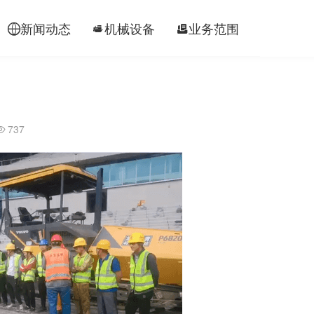
新闻动态
机械设备
业务范围
工程案




737
