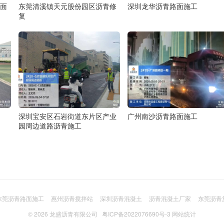
面
东莞清溪镇天元股份园区沥青修
深圳龙华沥青路面施工
复
深圳宝安区石岩街道东片区产业
广州南沙沥青路面施工
园周边道路沥青施工
东莞沥青路面施工
惠州沥青搅拌站
深圳沥青混凝土
沥青混凝土厂家
东莞沥青
© 2026
龙盛沥青有限公司
粤ICP备2022076690号-3
网站统计