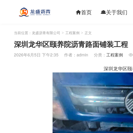
首页
关于我们


当前位置：
龙盛沥青有限公司
工程案例
正文
>
>
深圳龙华区颐养院沥青路面铺装工程
2026年6月5日 下午2:35
作者：admin
分类：
工程案例

深圳龙华区颐