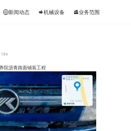
新闻动态
机械设备
业务范围
工程案




184
养院沥青路面铺装工程