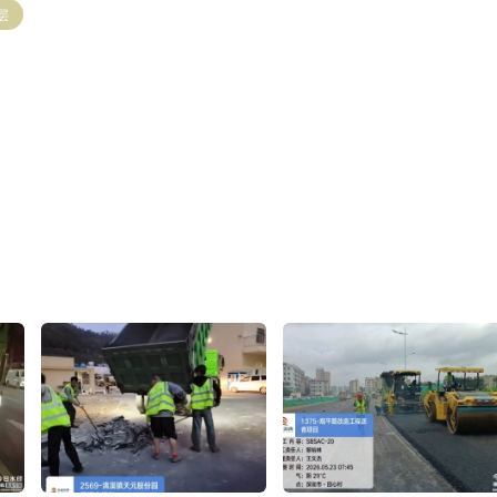
层
赞(
0
)
