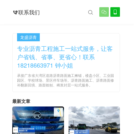
例
联系我们




龙盛沥青
专业沥青工程施工一站式服务，让客
户省钱、省事、更省心！联系
18218663971 钟小姐
承接广东省大湾区道路沥青路面施工摊铺，楼盘小区、工业园
园区、学校球场、景区停车场等。沥青路面施工、沥青路面修
补翻新回填、路面铣刨、稀浆封层一站式服务。
最新文章