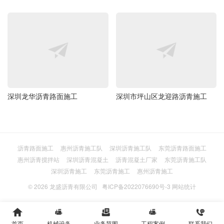
深圳龙华沥青路面施工
深圳市坪山区龙迎路沥青施工
沥青路面施工
惠州沥青施工队
深圳沥青施工队
东莞沥青路面施工
惠州沥青搅拌站
深圳沥青混凝土
沥青混凝土厂家
东莞沥青施工队
深圳沥青施工
东莞沥青施工
惠州沥青施工
© 2026
龙盛沥青有限公司
粤ICP备2022076690号-3
网站统计





首页
机械设备
业务范围
工程案例
联系我们