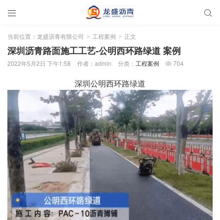


当前位置：
龙盛沥青有限公司
工程案例
正文
>
>
深圳沥青路面施工工艺-公明西环路绿道 案例
2022年5月2日 下午1:58
作者：admin
分类：
工程案例
704

深圳公明西环路绿道