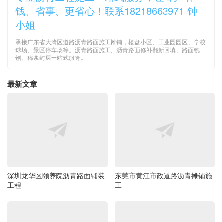
钱、省事、更省心！联系18218663971 钟
小姐
承接广东省大湾区道路沥青路面施工摊铺，楼盘小区、工业园园区、学校
球场、景区停车场等。沥青路面施工、沥青路面修补翻新回填、路面铣
刨、稀浆封层一站式服务。
最新文章
深圳龙华区颐养院沥青路面铺装
东莞市黄江市政道路沥青摊铺施
工程
工