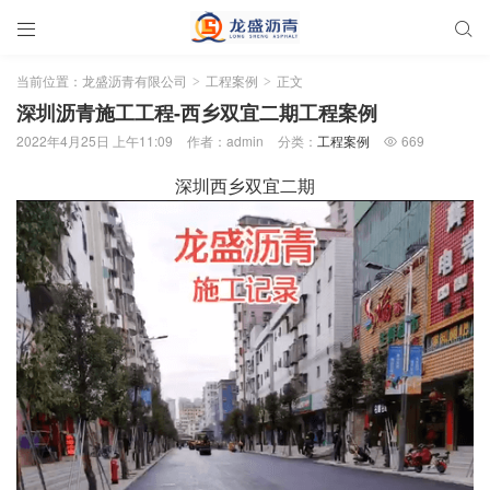


当前位置：
龙盛沥青有限公司
工程案例
正文
>
>
深圳沥青施工工程-西乡双宜二期工程案例
2022年4月25日 上午11:09
作者：admin
分类：
工程案例
669

深圳西乡双宜二期