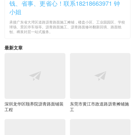
钱、省事、更省心！联系18218663971 钟
小姐
承接广东省大湾区道路沥青路面施工摊铺，楼盘小区、工业园园区、学校
球场、景区停车场等。沥青路面施工、沥青路面修补翻新回填、路面铣
刨、稀浆封层一站式服务。
最新文章
深圳龙华区颐养院沥青路面铺装
东莞市黄江市政道路沥青摊铺施
工程
工