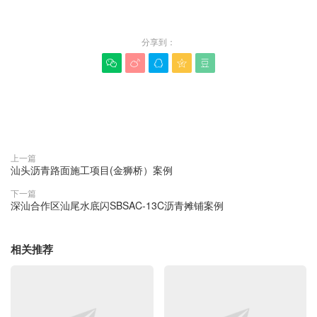
分享到：





赞(
0
)

上一篇
汕头沥青路面施工项目(金狮桥）案例
下一篇
深汕合作区汕尾水底闪SBSAC-13C沥青摊铺案例
相关推荐