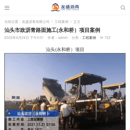


当前位置：
龙盛沥青有限公司
工程案例
正文
>
>
汕头市政沥青路面施工(永和桥）项目案例
2022年4月24日 下午3:01
作者：admin
分类：
工程案例
722

汕头(永和桥）项目