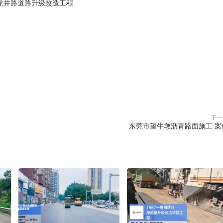
龙井路道路升级改造工程
赞(
0
)

下一
东莞市望牛墩沥青路面施工 案