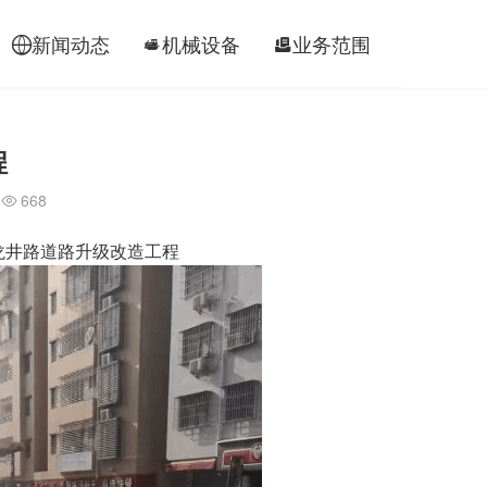
新闻动态
机械设备
业务范围
工程案




程
668

龙井路道路升级改造工程