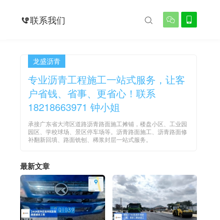
例
联系我们




龙盛沥青
专业沥青工程施工一站式服务，让客
户省钱、省事、更省心！联系
18218663971 钟小姐
承接广东省大湾区道路沥青路面施工摊铺，楼盘小区、工业园
园区、学校球场、景区停车场等。沥青路面施工、沥青路面修
补翻新回填、路面铣刨、稀浆封层一站式服务。
最新文章