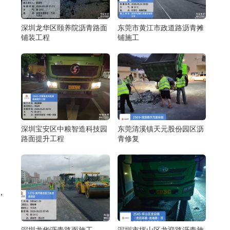
深圳龙华区颐养院沥青路面
东莞市黄江市政道路沥青摊
铺装工程
铺施工
深圳宝安区中粮智造科技园
东莞清溪镇天元股份园区沥
路面提升工程
青修复
，
深圳龙华沥青路面施工
深圳市坪山区龙迎路沥青施