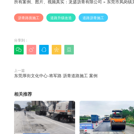
所有案例、图片、视频真实：
龙盛沥青有限公司
»
东莞市凤岗镇
沥青路面施工
道路升级改造
道路沥青施工
分享到：





上一篇
东莞厚街文化中心-将军路 沥青道路施工 案例
相关推荐