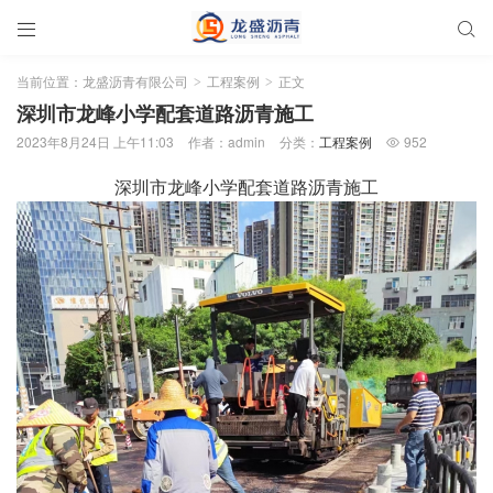


当前位置：
龙盛沥青有限公司
工程案例
正文
>
>
深圳市龙峰小学配套道路沥青施工
2023年8月24日 上午11:03
作者：admin
分类：
工程案例
952

深圳市龙峰小学配套道路沥青施工