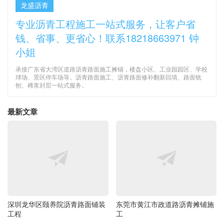
龙盛沥青
专业沥青工程施工一站式服务，让客户省
钱、省事、更省心！联系18218663971 钟
小姐
承接广东省大湾区道路沥青路面施工摊铺，楼盘小区、工业园园区、学校
球场、景区停车场等。沥青路面施工、沥青路面修补翻新回填、路面铣
刨、稀浆封层一站式服务。
最新文章
深圳龙华区颐养院沥青路面铺装
东莞市黄江市政道路沥青摊铺施
工程
工