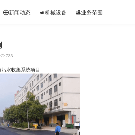
新闻动态
机械设备
业务范围
工程案




例
733

镇污水收集系统项目