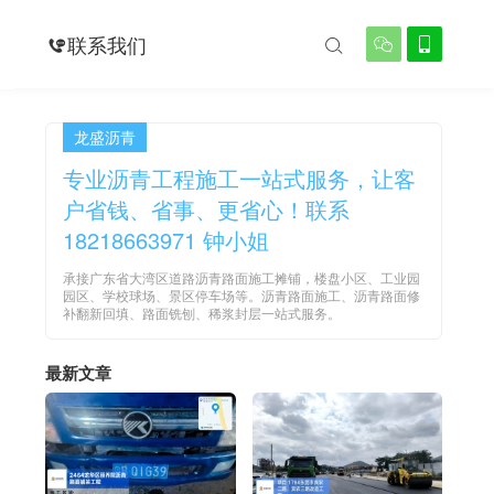
例
联系我们




龙盛沥青
专业沥青工程施工一站式服务，让客
户省钱、省事、更省心！联系
18218663971 钟小姐
承接广东省大湾区道路沥青路面施工摊铺，楼盘小区、工业园
园区、学校球场、景区停车场等。沥青路面施工、沥青路面修
补翻新回填、路面铣刨、稀浆封层一站式服务。
最新文章