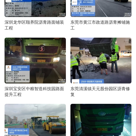
深圳龙华区颐养院沥青路面铺装
东莞市黄江市政道路沥青摊铺施
工程
工
深圳宝安区中粮智造科技园路面
东莞清溪镇天元股份园区沥青修
提升工程
复