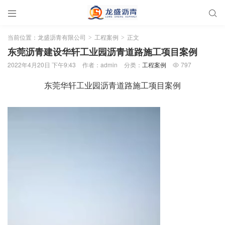


当前位置：
龙盛沥青有限公司
工程案例
正文
>
>
东莞沥青建设华轩工业园沥青道路施工项目案例
2022年4月20日 下午9:43
作者：admin
分类：
工程案例
797

东莞华轩工业园沥青道路施工项目案例
视
频
播
放
器