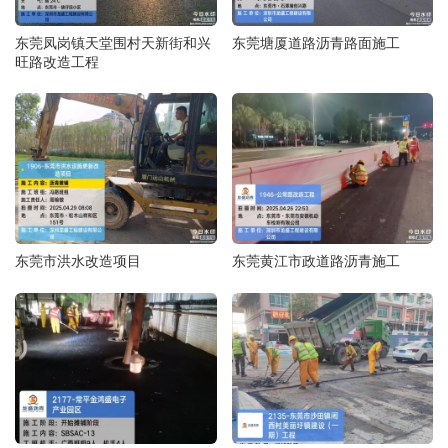
东莞凤岗镇天堂围村天新街和兴
东莞塘厦道路沥青路面施工
旺路改造工程
东莞市洪水改造项目
东莞黄江市政道路沥青施工