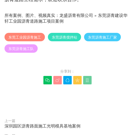
所有案例、图片、视频真实：
龙盛沥青有限公司
»
东莞沥青建设华
轩工业园沥青道路施工项目案例
东莞工业园沥青施工
东莞沥青搅拌站
东莞沥青施工厂家
东莞沥青施工队
分享到：





赞(
0
)

上一篇
深圳园区沥青路面施工光明模具基地案例