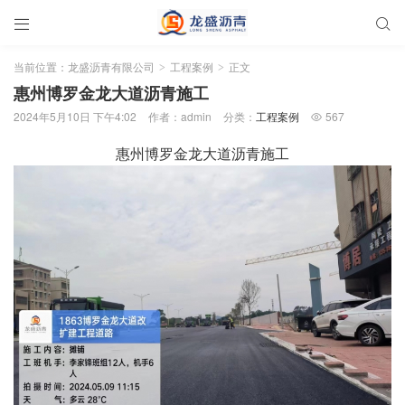


当前位置：
龙盛沥青有限公司
工程案例
正文
>
>
惠州博罗金龙大道沥青施工
2024年5月10日 下午4:02
作者：admin
分类：
工程案例
567

惠州博罗金龙大道沥青施工