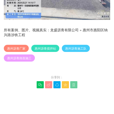
所有案例、图片、视频真实：
龙盛沥青有限公司
»
惠州市惠阳区纳
兴路涉铁工程
惠州沥青厂家
惠州沥青搅拌站
惠州沥青施工队
惠州沥青路面施工
分享到：





赞(
0
)
