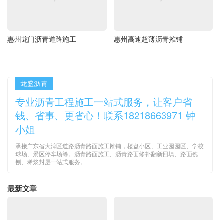
惠州龙门沥青道路施工
惠州高速超薄沥青摊铺
龙盛沥青
专业沥青工程施工一站式服务，让客户省
钱、省事、更省心！联系18218663971 钟
小姐
承接广东省大湾区道路沥青路面施工摊铺，楼盘小区、工业园园区、学校
球场、景区停车场等。沥青路面施工、沥青路面修补翻新回填、路面铣
刨、稀浆封层一站式服务。
最新文章