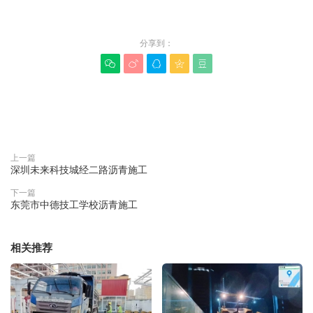
分享到：





赞(
0
)

上一篇
深圳未来科技城经二路沥青施工
下一篇
东莞市中德技工学校沥青施工
相关推荐