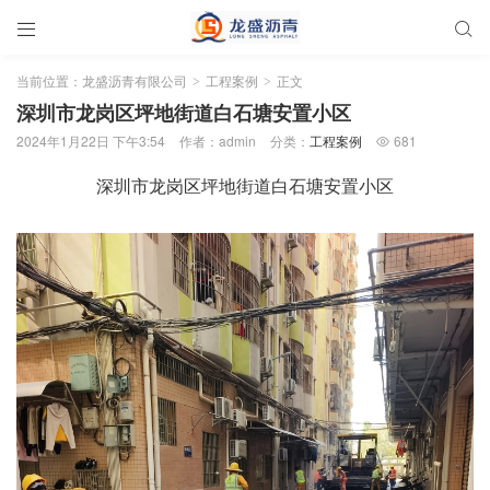


当前位置：
龙盛沥青有限公司
工程案例
正文
>
>
深圳市龙岗区坪地街道白石塘安置小区
2024年1月22日 下午3:54
作者：admin
分类：
工程案例
681

深圳市龙岗区坪地街道白石塘安置小区