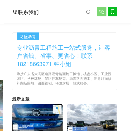
例
联系我们




龙盛沥青
专业沥青工程施工一站式服务，让客
户省钱、省事、更省心！联系
18218663971 钟小姐
承接广东省大湾区道路沥青路面施工摊铺，楼盘小区、工业园
园区、学校球场、景区停车场等。沥青路面施工、沥青路面修
补翻新回填、路面铣刨、稀浆封层一站式服务。
最新文章