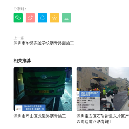
分享到：





上一篇
深圳市华盛实验学校沥青路面施工
相关推荐
深圳市坪山区龙迎路沥青施工
深圳宝安区石岩街道东片区产
园周边道路沥青施工