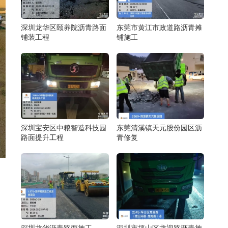
深圳龙华区颐养院沥青路面
东莞市黄江市政道路沥青摊
铺装工程
铺施工
深圳宝安区中粮智造科技园
东莞清溪镇天元股份园区沥
路面提升工程
青修复
深圳龙华沥青路面施工
深圳市坪山区龙迎路沥青施