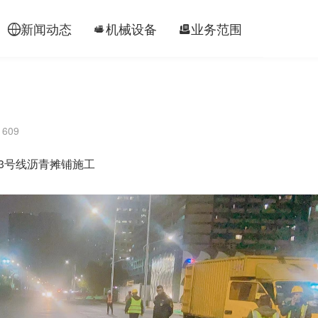
新闻动态
机械设备
业务范围
工程案




609
3号线沥青摊铺施工