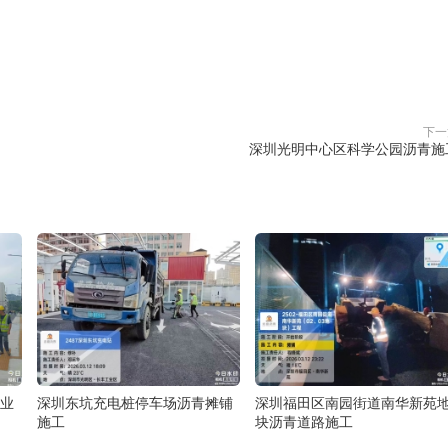
赞(
0
)

下一
深圳光明中心区科学公园沥青施
业
深圳东坑充电桩停车场沥青摊铺
深圳福田区南园街道南华新苑
施工
块沥青道路施工