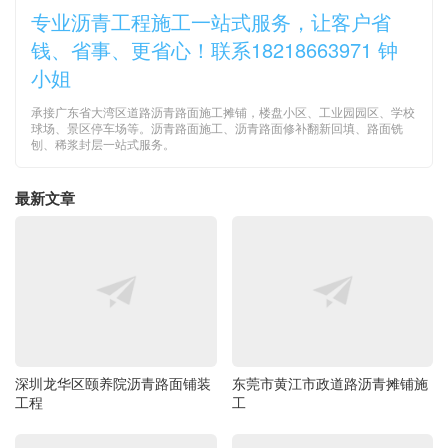
专业沥青工程施工一站式服务，让客户省
钱、省事、更省心！联系18218663971 钟
小姐
承接广东省大湾区道路沥青路面施工摊铺，楼盘小区、工业园园区、学校
球场、景区停车场等。沥青路面施工、沥青路面修补翻新回填、路面铣
刨、稀浆封层一站式服务。
最新文章
深圳龙华区颐养院沥青路面铺装
东莞市黄江市政道路沥青摊铺施
工程
工