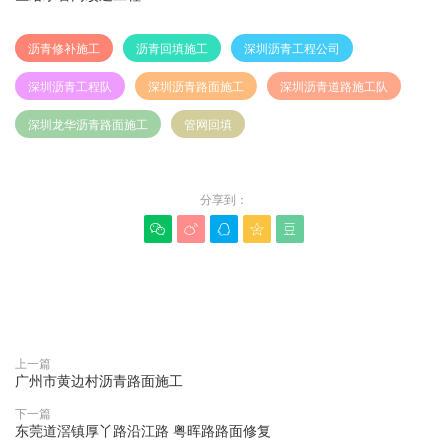
沥青修补施工
沥青回填施工
深圳沥青工程公司
深圳沥青工程队
深圳沥青路面施工
深圳沥青道路施工队
深圳龙华沥青路面施工
管网回填
分享到：





赞(
0
)

上一篇
广州市黄边村沥青路面施工
下一篇
东莞道滘镇厚丫路沿江路 粤晖路路面修复