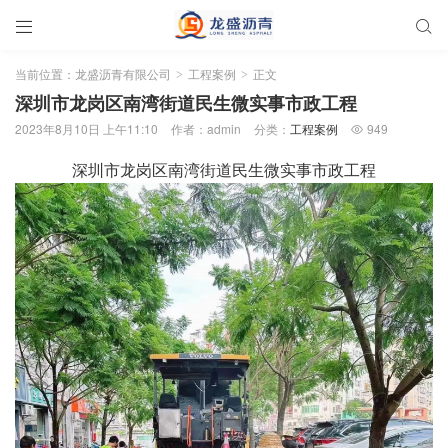


当前位置：
龙盛沥青有限公司
工程案例
正文
>
>
深圳市龙岗区南湾街道民生微实事市政工程
2023年8月10日 上午11:10
作者：admin
分类：
工程案例
949

深圳市龙岗区南湾街道民生微实事市政工程