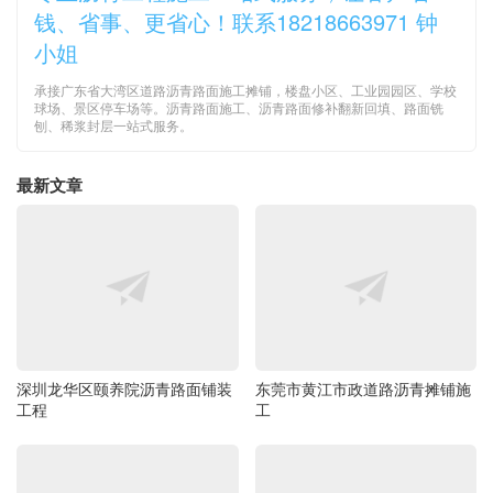
钱、省事、更省心！联系18218663971 钟
小姐
承接广东省大湾区道路沥青路面施工摊铺，楼盘小区、工业园园区、学校
球场、景区停车场等。沥青路面施工、沥青路面修补翻新回填、路面铣
刨、稀浆封层一站式服务。
最新文章
深圳龙华区颐养院沥青路面铺装
东莞市黄江市政道路沥青摊铺施
工程
工