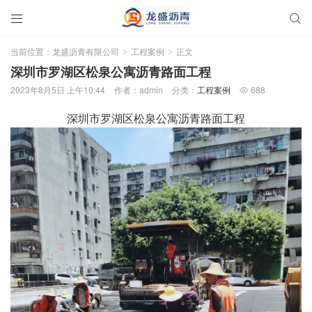


当前位置：
龙盛沥青有限公司
工程案例
正文
>
>
深圳市罗湖区松泉公寓沥青路面工程
2023年8月5日 上午10:44
作者：admin
分类：
工程案例
688

深圳市罗湖区松泉公寓沥青路面工程