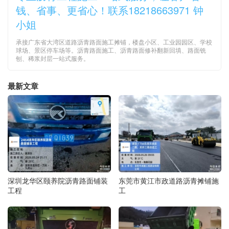
钱、省事、更省心！联系18218663971 钟
小姐
承接广东省大湾区道路沥青路面施工摊铺，楼盘小区、工业园园区、学校
球场、景区停车场等。沥青路面施工、沥青路面修补翻新回填、路面铣
刨、稀浆封层一站式服务。
最新文章
深圳龙华区颐养院沥青路面铺装
东莞市黄江市政道路沥青摊铺施
工程
工