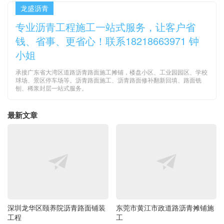
龙盛沥青
专业沥青工程施工一站式服务，让客户省
钱、省事、更省心！联系18218663971 钟
小姐
承接广东省大湾区道路沥青路面施工摊铺，楼盘小区、工业园园区、学校
球场、景区停车场等。沥青路面施工、沥青路面修补翻新回填、路面铣
刨、稀浆封层一站式服务。
最新文章
深圳龙华区颐养院沥青路面铺装
东莞市黄江市政道路沥青摊铺施
工程
工