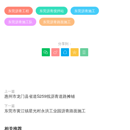
东莞沥青工程
东莞沥青搅拌站
东莞沥青施工
东莞沥青施工队
东莞沥青路面施工
分享到：





赞(
0
)

上一篇
惠州市龙门县省道S259线沥青道路摊铺
下一篇
东莞市黄江镇星光村永洪工业园沥青路面施工
相关推荐