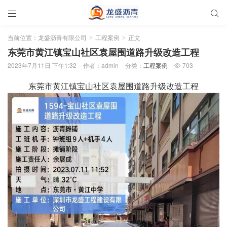


当前位置：
龙盛沥青有限公司
工程案例
正文
>
>
东莞市黄江镇宝山社区袁屋围道路升级改造工程
2023年7月11日 下午1:32
作者：admin
分类：
工程案例
703

东莞市黄江镇宝山社区袁屋围道路升级改造工程