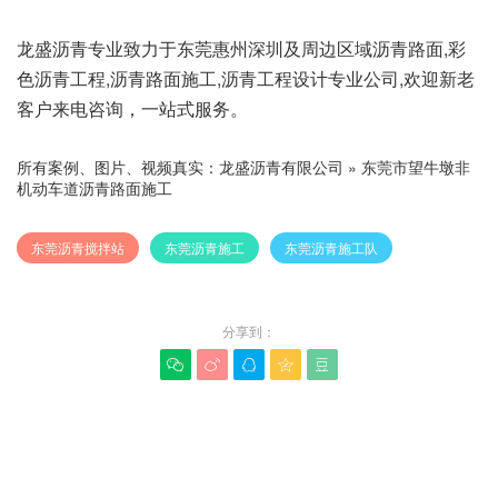
龙盛沥青专业致力于东莞惠州深圳及周边区域沥青路面,彩
色沥青工程,沥青路面施工,沥青工程设计专业公司,欢迎新老
客户来电咨询，一站式服务。
所有案例、图片、视频真实：
龙盛沥青有限公司
»
东莞市望牛墩非
机动车道沥青路面施工
东莞沥青搅拌站
东莞沥青施工
东莞沥青施工队
分享到：





赞(
0
)
