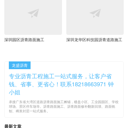
深圳园区沥青路面施工
深圳龙华区科技园沥青道路施工
龙盛沥青
专业沥青工程施工一站式服务，让客户省
钱、省事、更省心！联系18218663971 钟
小姐
承接广东省大湾区道路沥青路面施工摊铺，楼盘小区、工业园园区、学校
球场、景区停车场等。沥青路面施工、沥青路面修补翻新回填、路面铣
刨、稀浆封层一站式服务。
最新文章