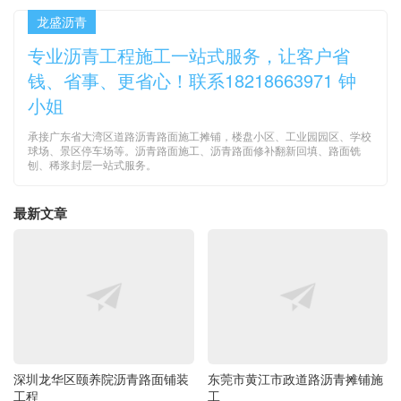
龙盛沥青
专业沥青工程施工一站式服务，让客户省
钱、省事、更省心！联系18218663971 钟
小姐
承接广东省大湾区道路沥青路面施工摊铺，楼盘小区、工业园园区、学校
球场、景区停车场等。沥青路面施工、沥青路面修补翻新回填、路面铣
刨、稀浆封层一站式服务。
最新文章
深圳龙华区颐养院沥青路面铺装
东莞市黄江市政道路沥青摊铺施
工程
工