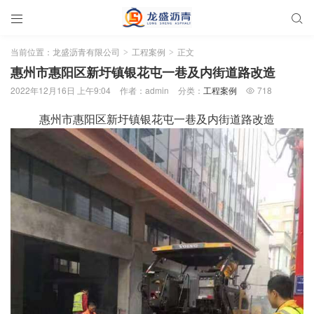


当前位置：
龙盛沥青有限公司
工程案例
正文
>
>
惠州市惠阳区新圩镇银花屯一巷及内街道路改造
2022年12月16日 上午9:04
作者：admin
分类：
工程案例
718

惠州市惠阳区新圩镇银花屯一巷及内街道路改造