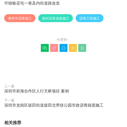
圩镇银花屯一巷及内街道路改造
惠州市沥青施工
惠州沥青道路施工
沥青工程施工
分享到：





赞(
0
)

上一篇
深圳市前海合作区人行天桥项目 案例
下一篇
深圳市龙岗区坂田街道坂田北带状公园市政沥青路面施工
相关推荐