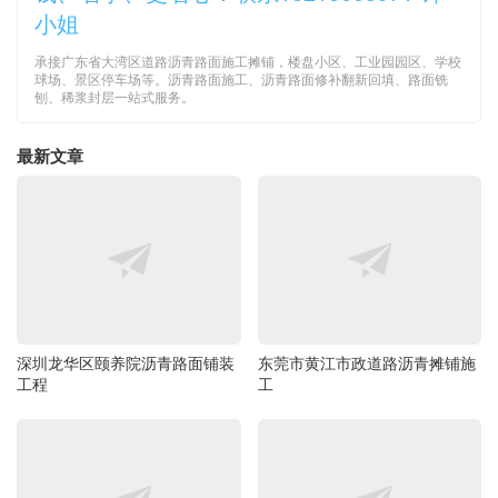
小姐
承接广东省大湾区道路沥青路面施工摊铺，楼盘小区、工业园园区、学校
球场、景区停车场等。沥青路面施工、沥青路面修补翻新回填、路面铣
刨、稀浆封层一站式服务。
最新文章
深圳龙华区颐养院沥青路面铺装
东莞市黄江市政道路沥青摊铺施
工程
工