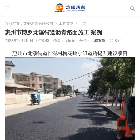


当前位置：
龙盛沥青有限公司
工程案例
正文
>
>
惠州市博罗龙溪街道沥青路面施工 案例
2022年10月15日 上午8:43
作者：admin
分类：
工程案例
857

惠州市龙溪街道长湖村梅花岭小组道路提升建设项目