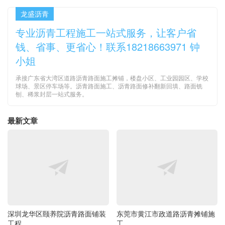
龙盛沥青
专业沥青工程施工一站式服务，让客户省
钱、省事、更省心！联系18218663971 钟
小姐
承接广东省大湾区道路沥青路面施工摊铺，楼盘小区、工业园园区、学校
球场、景区停车场等。沥青路面施工、沥青路面修补翻新回填、路面铣
刨、稀浆封层一站式服务。
最新文章
深圳龙华区颐养院沥青路面铺装
东莞市黄江市政道路沥青摊铺施
工程
工