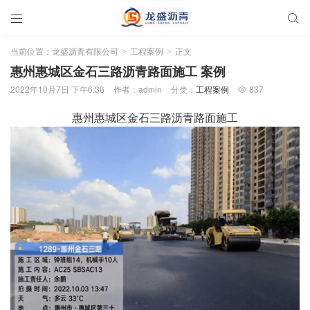


当前位置：
龙盛沥青有限公司
工程案例
正文
>
>
惠州惠城区金石三路沥青路面施工 案例
2022年10月7日 下午6:36
作者：admin
分类：
工程案例
837

惠州惠城区金石三路沥青路面施工