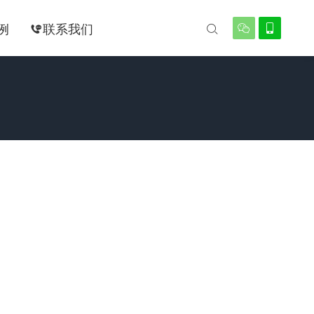
例
联系我们



