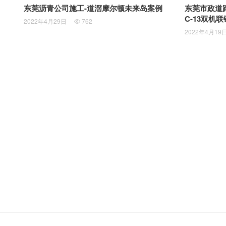
东莞沥青公司施工-道滘摩尔顿未来岛案例
东莞市政道路
C-13双机
2022年4月29日
762

2022年4月19