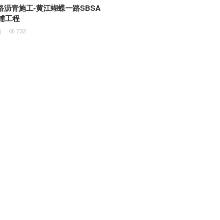
沥青施工-黄江蝴蝶一路SBSA
联铺工程
日
732
