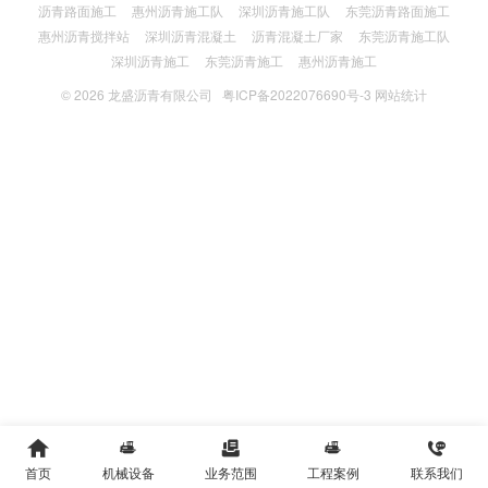
沥青路面施工
惠州沥青施工队
深圳沥青施工队
东莞沥青路面施工
惠州沥青搅拌站
深圳沥青混凝土
沥青混凝土厂家
东莞沥青施工队
深圳沥青施工
东莞沥青施工
惠州沥青施工
© 2026
龙盛沥青有限公司
粤ICP备2022076690号-3
网站统计





首页
机械设备
业务范围
工程案例
联系我们