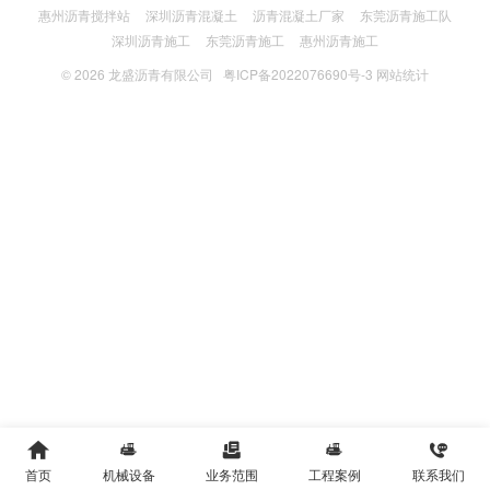
惠州沥青搅拌站
深圳沥青混凝土
沥青混凝土厂家
东莞沥青施工队
深圳沥青施工
东莞沥青施工
惠州沥青施工
© 2026
龙盛沥青有限公司
粤ICP备2022076690号-3
网站统计





首页
机械设备
业务范围
工程案例
联系我们