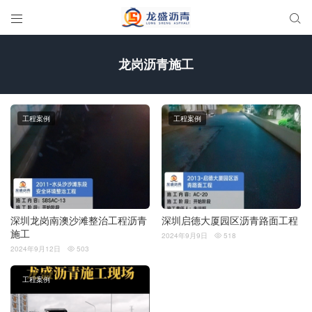


龙岗沥青施工
工程案例
工程案例
深圳龙岗南澳沙滩整治工程沥青
深圳启德大厦园区沥青路面工程
施工
2024年9月9日
518

2024年9月12日
503

工程案例