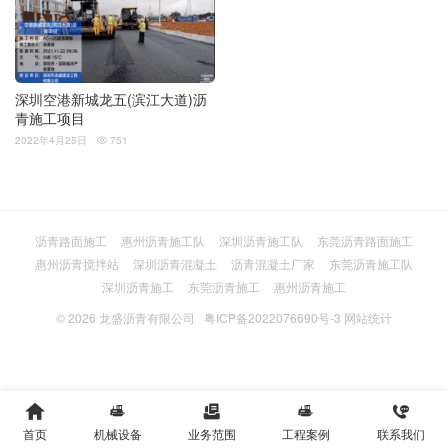
深圳空港新城龙五(滨江大道)沥
青施工项目
2022年4月25日
751

沥青路面施工
惠州沥青施工队
深圳沥青施工队
东莞沥青路面施工
惠州沥青搅拌站
深圳沥青混凝土
沥青混凝土厂家
东莞沥青施工队
深圳沥青施工
东莞沥青施工
惠州沥青施工
© 2026
龙盛沥青有限公司
粤ICP备2022076690号-3
网站统计





首页
机械设备
业务范围
工程案例
联系我们