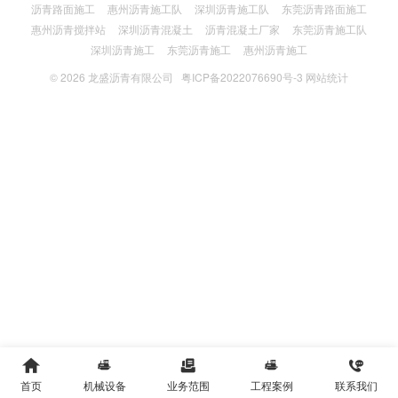
沥青路面施工
惠州沥青施工队
深圳沥青施工队
东莞沥青路面施工
惠州沥青搅拌站
深圳沥青混凝土
沥青混凝土厂家
东莞沥青施工队
深圳沥青施工
东莞沥青施工
惠州沥青施工
© 2026
龙盛沥青有限公司
粤ICP备2022076690号-3
网站统计





首页
机械设备
业务范围
工程案例
联系我们