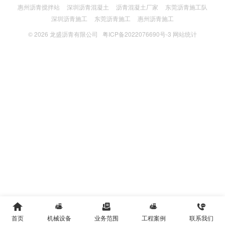
惠州沥青搅拌站
深圳沥青混凝土
沥青混凝土厂家
东莞沥青施工队
深圳沥青施工
东莞沥青施工
惠州沥青施工
© 2026
龙盛沥青有限公司
粤ICP备2022076690号-3
网站统计





首页
机械设备
业务范围
工程案例
联系我们