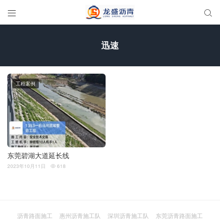


迅速
工程案例
东莞碧湖大道延长线
2023年10月11日
618

沥青路面施工
惠州沥青施工队
深圳沥青施工队
东莞沥青路面施工