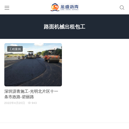


路面机械出租包工
工程案例
深圳沥青施工-光明北片区十一
条市政路-碧丽路
2022年4月20日
943
