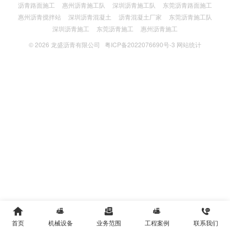
沥青路面施工
惠州沥青施工队
深圳沥青施工队
东莞沥青路面施工
惠州沥青搅拌站
深圳沥青混凝土
沥青混凝土厂家
东莞沥青施工队
深圳沥青施工
东莞沥青施工
惠州沥青施工
© 2026
龙盛沥青有限公司
粤ICP备2022076690号-3
网站统计





首页
机械设备
业务范围
工程案例
联系我们