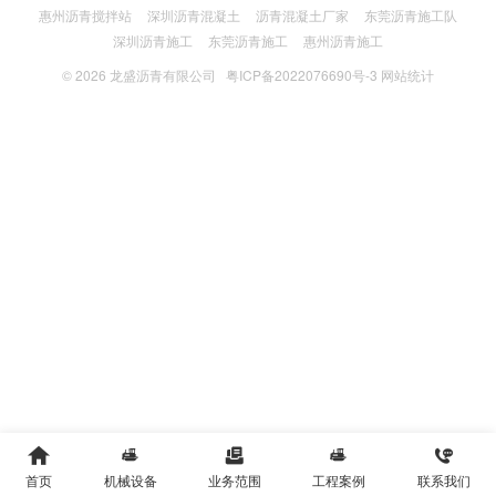
惠州沥青搅拌站
深圳沥青混凝土
沥青混凝土厂家
东莞沥青施工队
深圳沥青施工
东莞沥青施工
惠州沥青施工
© 2026
龙盛沥青有限公司
粤ICP备2022076690号-3
网站统计





首页
机械设备
业务范围
工程案例
联系我们