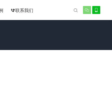
例
联系我们



