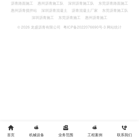
沥青路面施工
惠州沥青施工队
深圳沥青施工队
东莞沥青路面施工
惠州沥青搅拌站
深圳沥青混凝土
沥青混凝土厂家
东莞沥青施工队
深圳沥青施工
东莞沥青施工
惠州沥青施工
© 2026
龙盛沥青有限公司
粤ICP备2022076690号-3
网站统计





首页
机械设备
业务范围
工程案例
联系我们