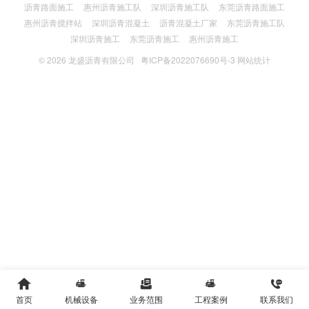
沥青路面施工
惠州沥青施工队
深圳沥青施工队
东莞沥青路面施工
惠州沥青搅拌站
深圳沥青混凝土
沥青混凝土厂家
东莞沥青施工队
深圳沥青施工
东莞沥青施工
惠州沥青施工
© 2026
龙盛沥青有限公司
粤ICP备2022076690号-3
网站统计





首页
机械设备
业务范围
工程案例
联系我们