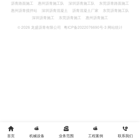
沥青路面施工
惠州沥青施工队
深圳沥青施工队
东莞沥青路面施工
惠州沥青搅拌站
深圳沥青混凝土
沥青混凝土厂家
东莞沥青施工队
深圳沥青施工
东莞沥青施工
惠州沥青施工
© 2026
龙盛沥青有限公司
粤ICP备2022076690号-3
网站统计





首页
机械设备
业务范围
工程案例
联系我们