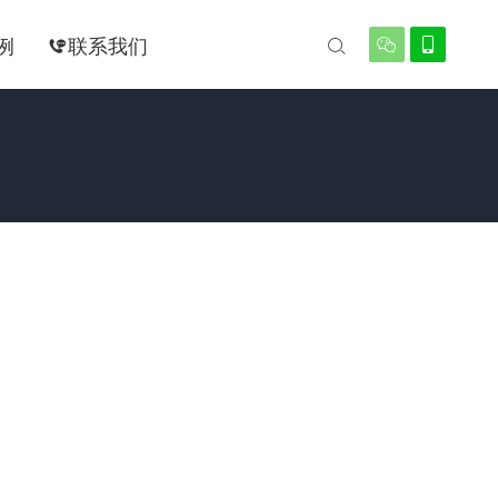
例
联系我们



