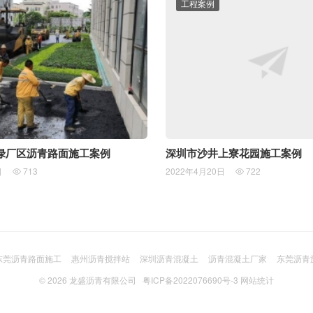
工程案例
绿厂区沥青路面施工案例
深圳市沙井上寮花园施工案例
日
713
2022年4月20日
722


东莞沥青路面施工
惠州沥青搅拌站
深圳沥青混凝土
沥青混凝土厂家
东莞沥青
© 2026
龙盛沥青有限公司
粤ICP备2022076690号-3
网站统计