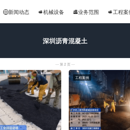
新闻动态
机械设备
业务范围
工程案




深圳沥青混凝土
第 2 页
工程案例