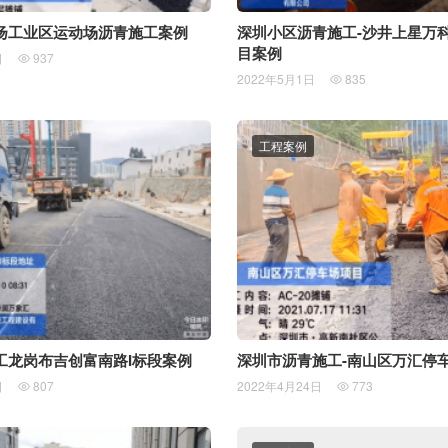
扬工业区运动场沥青施工案例
深圳小区沥青施工-沙井上星万
目案例
日
937

2022年5月1日
835

工程案例
工龙岗布吉创富南路I标段案例
深圳市沥青施工-南山区万汇停
日
807
2022年4月24日
773

