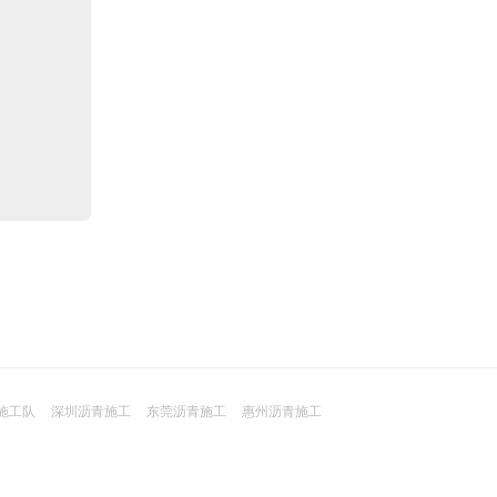
施工队
深圳沥青施工
东莞沥青施工
惠州沥青施工