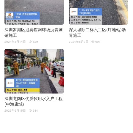
深圳罗湖区迎宾馆网球场沥青摊
深大城际二标六工区(坪地站)沥
铺施工
青施工
2024年8月14日
529
2024年5月7日
601


工程案例
深圳龙岗区优质饮用水入户工程
(中海康城)
2023年6月15日
684
