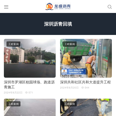


深圳沥青回填
工程案例
工程案例
深圳市罗湖区校园球场、跑道沥
深圳共和社区共和大道提升工程
青施工
2024年8月20日
544

2024年8月22日
571

工程案例
工程案例