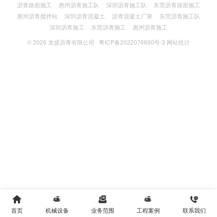
沥青路面施工
惠州沥青施工队
深圳沥青施工队
东莞沥青路面施工
惠州沥青搅拌站
深圳沥青混凝土
沥青混凝土厂家
东莞沥青施工队
深圳沥青施工
东莞沥青施工
惠州沥青施工
© 2026
龙盛沥青有限公司
粤ICP备2022076690号-3
网站统计





首页
机械设备
业务范围
工程案例
联系我们