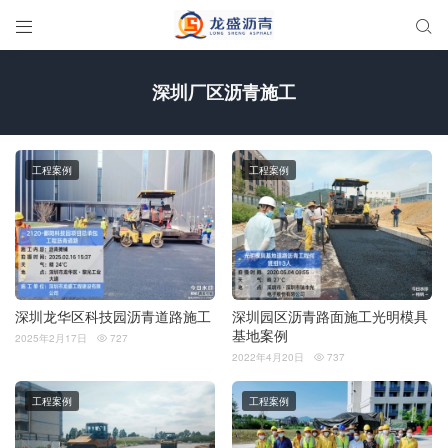


深圳厂区沥青施工
工程案例
工程案例
深圳龙华区科技园沥青道路施工
深圳园区沥青路面施工光明模具
基地案例
2025年2月17日
727

2022年4月20日
737

工程案例
工程案例