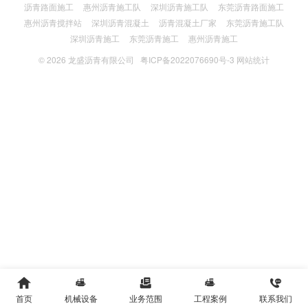
沥青路面施工
惠州沥青施工队
深圳沥青施工队
东莞沥青路面施工
惠州沥青搅拌站
深圳沥青混凝土
沥青混凝土厂家
东莞沥青施工队
深圳沥青施工
东莞沥青施工
惠州沥青施工
© 2026
龙盛沥青有限公司
粤ICP备2022076690号-3
网站统计





首页
机械设备
业务范围
工程案例
联系我们