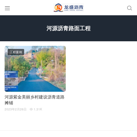


河源沥青路面工程
工程案例
河源紫金美丽乡村建设沥青道路
摊铺
2023年2月26日
1.31K
