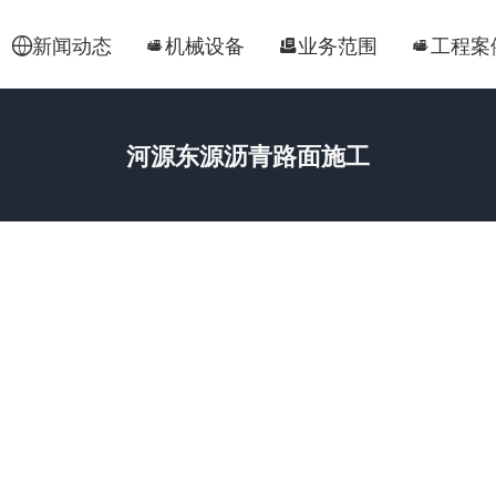
新闻动态
机械设备
业务范围
工程案




河源东源沥青路面施工