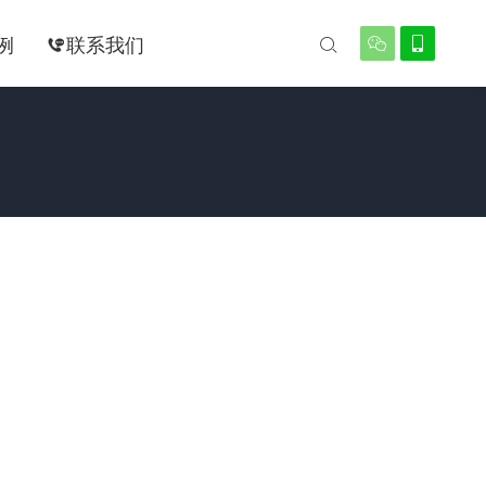
例
联系我们



