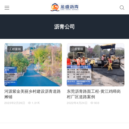


沥青公司
工程案例
工程案例
河源紫金美丽乡村建设沥青道路
东莞沥青路面工程-黄江鸡啼岗
摊铺
村厂区道路案例
2023年2月26日
1.31K
2022年4月24日
903

