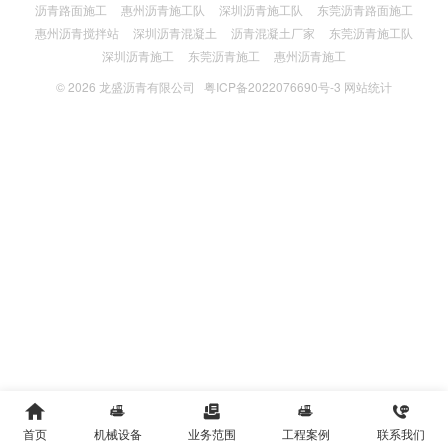
沥青路面施工
惠州沥青施工队
深圳沥青施工队
东莞沥青路面施工
惠州沥青搅拌站
深圳沥青混凝土
沥青混凝土厂家
东莞沥青施工队
深圳沥青施工
东莞沥青施工
惠州沥青施工
© 2026
龙盛沥青有限公司
粤ICP备2022076690号-3
网站统计





首页
机械设备
业务范围
工程案例
联系我们