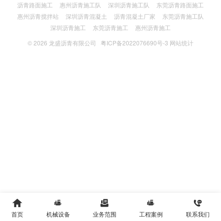
沥青路面施工
惠州沥青施工队
深圳沥青施工队
东莞沥青路面施工
惠州沥青搅拌站
深圳沥青混凝土
沥青混凝土厂家
东莞沥青施工队
深圳沥青施工
东莞沥青施工
惠州沥青施工
© 2026
龙盛沥青有限公司
粤ICP备2022076690号-3
网站统计





首页
机械设备
业务范围
工程案例
联系我们