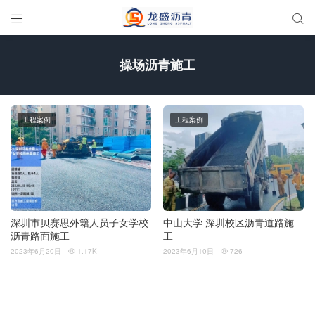


操场沥青施工
工程案例
工程案例
深圳市贝赛思外籍人员子女学校
中山大学 深圳校区沥青道路施
沥青路面施工
工
2023年6月20日
1.17K
2023年6月10日
726

