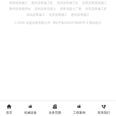
沥青路面施工
惠州沥青施工队
深圳沥青施工队
东莞沥青路面施工
惠州沥青搅拌站
深圳沥青混凝土
沥青混凝土厂家
东莞沥青施工队
深圳沥青施工
东莞沥青施工
惠州沥青施工
© 2026
龙盛沥青有限公司
粤ICP备2022076690号-3
网站统计





首页
机械设备
业务范围
工程案例
联系我们