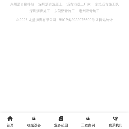
惠州沥青搅拌站
深圳沥青混凝土
沥青混凝土厂家
东莞沥青施工队
深圳沥青施工
东莞沥青施工
惠州沥青施工
© 2026
龙盛沥青有限公司
粤ICP备2022076690号-3
网站统计





首页
机械设备
业务范围
工程案例
联系我们