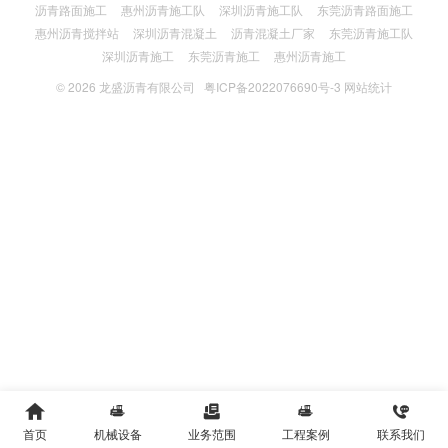
沥青路面施工
惠州沥青施工队
深圳沥青施工队
东莞沥青路面施工
惠州沥青搅拌站
深圳沥青混凝土
沥青混凝土厂家
东莞沥青施工队
深圳沥青施工
东莞沥青施工
惠州沥青施工
© 2026
龙盛沥青有限公司
粤ICP备2022076690号-3
网站统计





首页
机械设备
业务范围
工程案例
联系我们