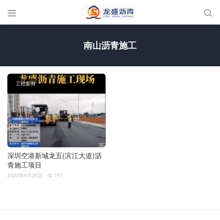


南山沥青施工
工程案例
深圳空港新城龙五(滨江大道)沥
青施工项目
2022年4月25日
751
