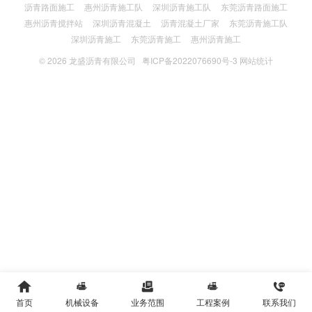
沥青路面施工
惠州沥青施工队
深圳沥青施工队
东莞沥青路面施工
惠州沥青搅拌站
深圳沥青混凝土
沥青混凝土厂家
东莞沥青施工队
深圳沥青施工
东莞沥青施工
惠州沥青施工
© 2026
龙盛沥青有限公司
粤ICP备2022076690号-3
网站统计





首页
机械设备
业务范围
工程案例
联系我们